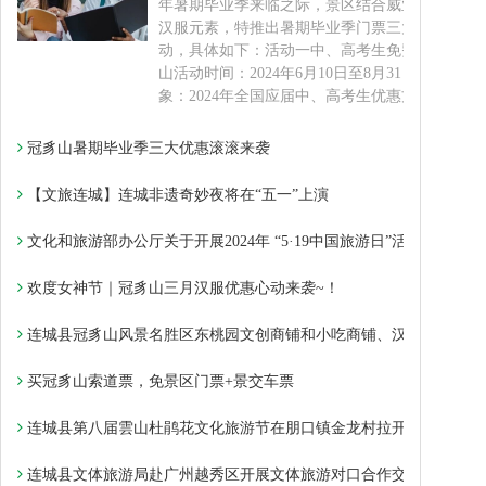
年暑期毕业季来临之际，景区结合威亚新体验和
汉服元素，特推出暑期毕业季门票三大优惠活
动，具体如下：活动一中、高考生免费畅游冠豸
山活动时间：2024年6月10日至8月31日活动对
象：2024年全国应届中、高考生优惠方法：活
冠豸山暑期毕业季三大优惠滚滚来袭
【文旅连城】连城非遗奇妙夜将在“五一”上演
文化和旅游部办公厅关于开展2024年 “5·19中国旅游日”活动的通知
欢度女神节｜冠豸山三月汉服优惠心动来袭~！
连城县冠豸山风景名胜区东桃园文创商铺和小吃商铺、汉服体验馆入
买冠豸山索道票，免景区门票+景交车票
连城县第八届雲山杜鹃花文化旅游节在朋口镇金龙村拉开帷幕
连城县文体旅游局赴广州越秀区开展文体旅游对口合作交流暨签约活