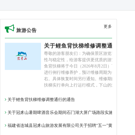
更多
旅游公告
关于鲤鱼背扶梯维修调整通行的通
尊敬的游客朋友们：为确保景区游览设施的安全
性与稳定性，给游客提供更优质的游览体验，鲤
鱼背扶梯将于今日（2026年8月2日）下午14点起
进行例行维修养护，预计维修周期为十五天左
右。具体恢复时间另行通知。维修期间，鲤鱼背
扶梯实行单向上行运行模式，下山的游�
关于鲤鱼背扶梯维修调整通行的通告
关于冠豸山暑期啤酒音乐会期间石门湖大屏广场路段实施车辆管控的
福建省连城县冠豸山旅游发展有限公司关于招聘“五一”黄金周志愿者