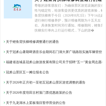
尊敬的游客朋友们：为确保景区游览设施的安全
性与稳定性，给游客提供更优质的游览体验，鲤
鱼背扶梯将于今日（2026年8月2日）下午14点起
进行例行维修养护，预计维修周期为十五天左
右。具体恢复时间另行通知。维修期间，鲤鱼背
扶梯实行单向上行运行模式，下山的游�
关于鲤鱼背扶梯维修调整通行的通告
关于冠豸山暑期啤酒音乐会期间石门湖大屏广场路段实施车辆管控的
福建省连城县冠豸山旅游发展有限公司关于招聘“五一”黄金周志愿者
冠豸山景区五一摊位报名公告​
关于2026年正月初一至初五冠豸山景区游览调整的通告
关于2026年度培田古村落门票优惠政策的公告
关于九龙湖水上桨板项目暂停营业的公告