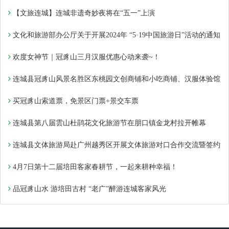
【文旅连城】连城非遗奇妙夜将在“五一”上演
文化和旅游部办公厅关于开展2024年 “5·19中国旅游日”活动的通知
欢度女神节｜冠豸山三月汉服优惠心动来袭~！
连城县冠豸山风景名胜区东桃园文创商铺和小吃商铺、汉服体验馆入
买冠豸山索道票，免景区门票+景交车票
连城县第八届雲山杜鹃花文化旅游节在朋口镇金龙村拉开帷幕
连城县文体旅游局赴广州越秀区开展文体旅游对口合作交流暨签约活
4月7日第十二届培田客家春耕节，一起来耕种幸福！
品冠豸山水 游培田古村 “老广”醉游连城客家风光