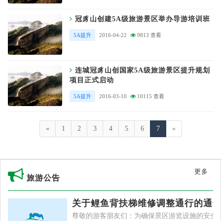
冠豸山创建5A级旅游景区举办导游培训班
5A提升
2016-04-22
9813 查看
连城冠豸山创国家5A级旅游景区提升规划
项目正式启动
5A提升
2016-03-10
10115 查看
«
1
2
3
4
5
6
7
»
更多
旅游公告
关于鲤鱼背扶梯维修调整通行的通
尊敬的游客朋友们：为确保景区游览设施的安全