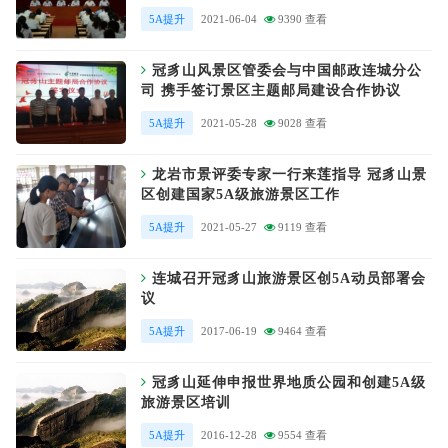
5A提升
2021-06-04
9390 查看
冠豸山风景区管委会与中国邮政连城分公
司 携手签订景区主题邮局建设合作协议
5A提升
2021-05-28
9028 查看
龙岩市景评委专家一行来莲指导 冠豸山景
区创建国家5A级旅游景区工作
5A提升
2021-05-27
9119 查看
连城召开冠豸山旅游景区创5A动员部署会
议
5A提升
2017-06-19
9464 查看
冠豸山延伸申报世界地质公园和创建5A级
旅游景区培训
5A提升
2016-12-28
9554 查看