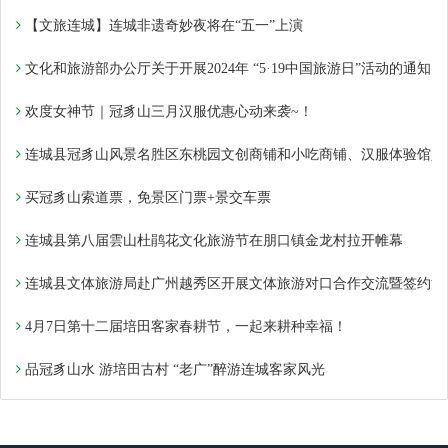
【文旅连城】连城非遗奇妙夜将在“五一”上演
文化和旅游部办公厅关于开展2024年 “5·19中国旅游日”活动的通知
欢度女神节｜冠豸山三月汉服优惠心动来袭~！
连城县冠豸山风景名胜区东桃园文创商铺和小吃商铺、汉服体验馆入
买冠豸山索道票，免景区门票+景交车票
连城县第八届雲山杜鹃花文化旅游节在朋口镇金龙村拉开帷幕
连城县文体旅游局赴广州越秀区开展文体旅游对口合作交流暨签约活
4月7日第十二届培田客家春耕节，一起来耕种幸福！
品冠豸山水 游培田古村 “老广”醉游连城客家风光