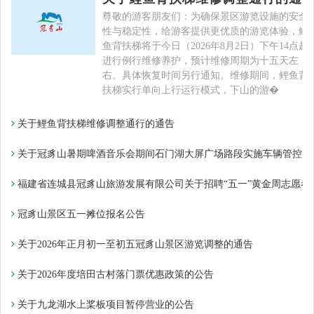
尊敬的游客朋友们：为确保景区游览设施的安全
性与稳定性，给游客提供更优质的游览体验，鲤
鱼背扶梯将于今日（2026年8月2日）下午14点起
进行例行维修养护，预计维修周期为十五天左
右。具体恢复时间另行通知。维修期间，鲤鱼背
扶梯实行单向上行运行模式，下山的游�
关于鲤鱼背扶梯维修调整通行的通告
关于冠豸山暑期啤酒音乐会期间石门湖大屏广场路段实施车辆管控的
福建省连城县冠豸山旅游发展有限公司关于招聘“五一”黄金周志愿者
冠豸山景区五一摊位报名公告​
关于2026年正月初一至初五冠豸山景区游览调整的通告
关于2026年度培田古村落门票优惠政策的公告
关于九龙湖水上桨板项目暂停营业的公告