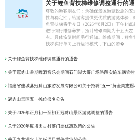
关于鲤鱼背扶梯维修调整通行的通
尊敬的游客朋友们：为确保景区游览设施的安全
性与稳定性，给游客提供更优质的游览体验，鲤
鱼背扶梯将于今日（2026年8月2日）下午14点起
进行例行维修养护，预计维修周期为十五天左
右。具体恢复时间另行通知。维修期间，鲤鱼背
扶梯实行单向上行运行模式，下山的游�
关于鲤鱼背扶梯维修调整通行的通告
关于冠豸山暑期啤酒音乐会期间石门湖大屏广场路段实施车辆管控的
福建省连城县冠豸山旅游发展有限公司关于招聘“五一”黄金周志愿者
冠豸山景区五一摊位报名公告​
关于2026年正月初一至初五冠豸山景区游览调整的通告
关于2026年度培田古村落门票优惠政策的公告
关于九龙湖水上桨板项目暂停营业的公告