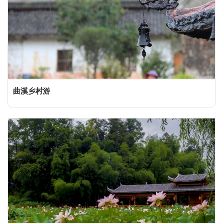
曲溪乡村游