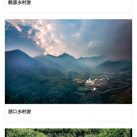
赖源乡村游
朋口乡村游