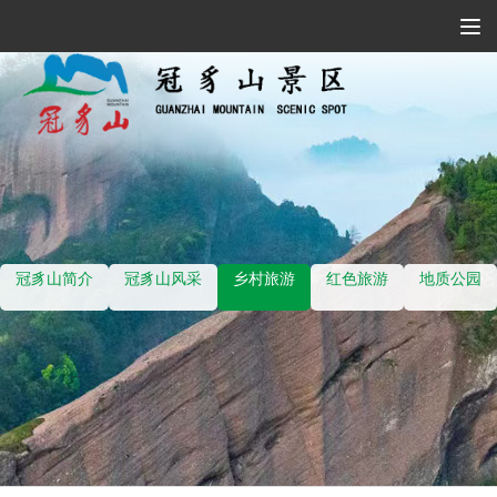
Tog
Navi
冠豸山简介
冠豸山风采
乡村旅游
红色旅游
地质公园