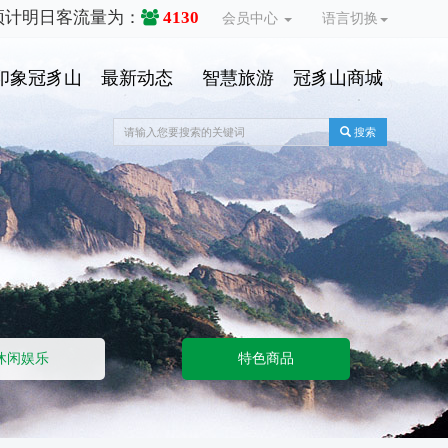
预计明日客流量为：
4130
会员中心
语言切换
印象冠豸山
最新动态
智慧旅游
冠豸山商城
搜索
休闲娱乐
特色商品