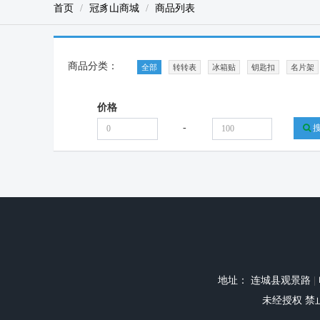
首页
冠豸山商城
商品列表
商品分类：
全部
转转表
冰箱贴
钥匙扣
名片架
价格
-
地址： 连城县观景路
|
未经授权 禁